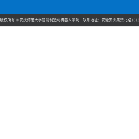
版权所有 © 安庆师范大学智能制造与机器人学院 联系地址：安徽安庆集贤北路131