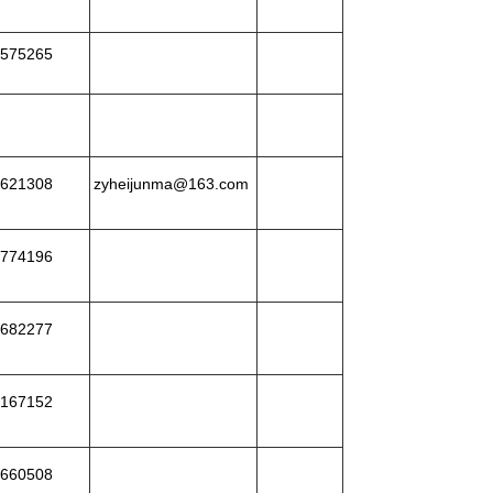
575265
621308
zyheijunma@163.com
774196
682277
167152
660508