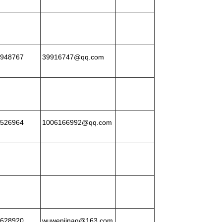
948767
39916747@qq.com
526964
1006166992@qq.com
628920
wuwenjinaq@163.com