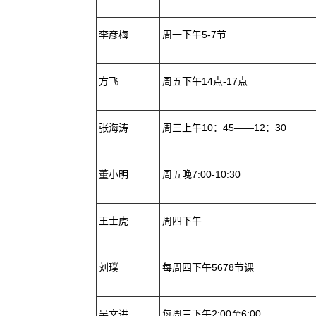
李彦梅
周一下午5-7节
方飞
周五下午14点-17点
张海涛
周三上午10：45——12：30
董小明
周五晚7:00-10:30
王士虎
周四下午
刘璞
每周四下午5678节课
吴文进
每周三下午2:00至6:00